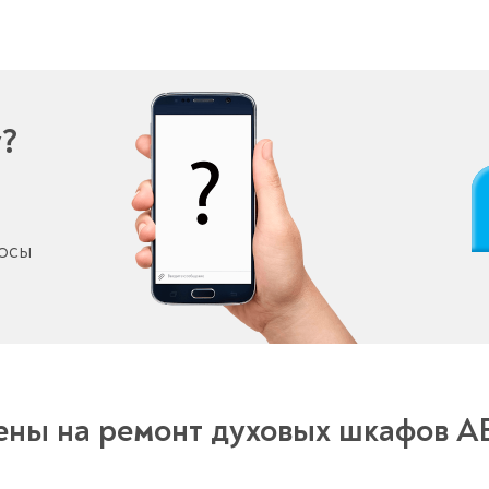
у?
росы
ены на ремонт духовых шкафов A