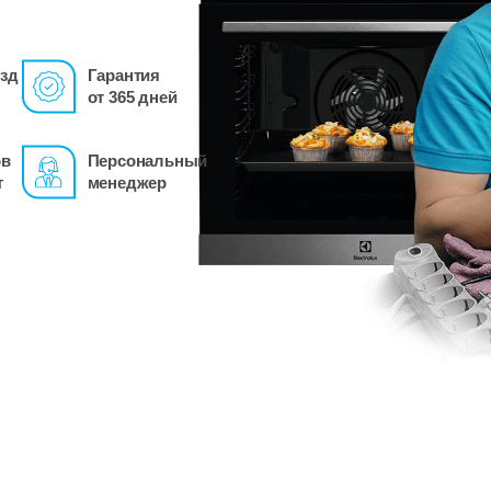
зд
Гарантия
от 365 дней
ов
Персональный
т
менеджер