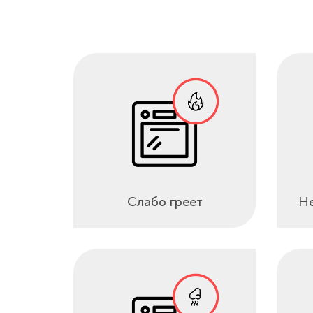
Слабо греет
Не