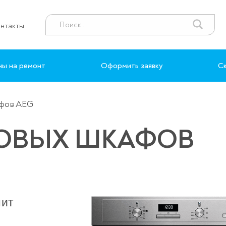
нтакты
ны на ремонт
Оформить заявку
Ск
афов AEG
ХОВЫХ ШКАФОВ
нит